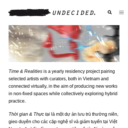
Skip
to
Search
Togg
content
men
Time & Realities
is a yearly residency project pairing
selected artists with curators, both in Vietnam and
connected virtually, in the aim of producing new works
in non-fixed spaces while collectively exploring hybrid
practice.
Thời gian & Thực tại
là một dự án lưu trú thường niên,
gieo duyên cho các cặp nghệ sĩ và giám tuyển tại Việt