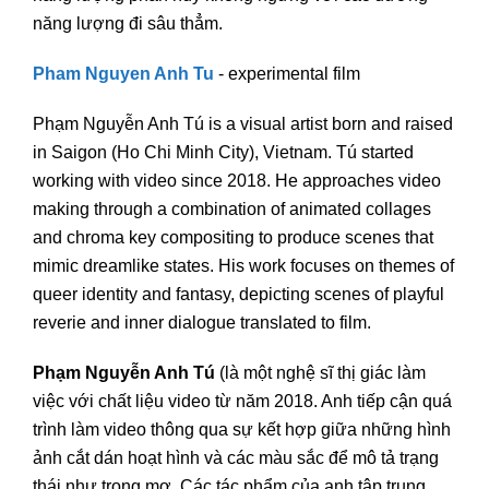
năng lượng đi sâu thẳm.
Pham Nguyen Anh Tu
- experimental film
Phạm Nguyễn Anh Tú is a visual artist born and raised
in Saigon (Ho Chi Minh City), Vietnam. Tú started
working with video since 2018. He approaches video
making through a combination of animated collages
and chroma key compositing to produce scenes that
mimic dreamlike states. His work focuses on themes of
queer identity and fantasy, depicting scenes of playful
reverie and inner dialogue translated to film.
Phạm Nguyễn Anh Tú
(
là một nghệ sĩ thị giác làm
việc với chất liệu video từ năm 2018. Anh tiếp cận quá
trình làm video thông qua sự kết hợp giữa những hình
ảnh cắt dán hoạt hình và các màu sắc để mô tả trạng
thái như trong mơ. Các tác phẩm của anh tập trung